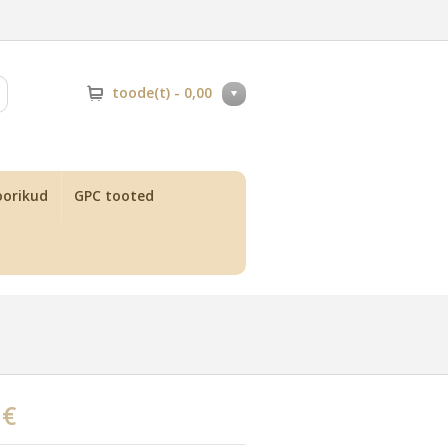
toode(t) -
0,00
orikud
GPC tooted
 €