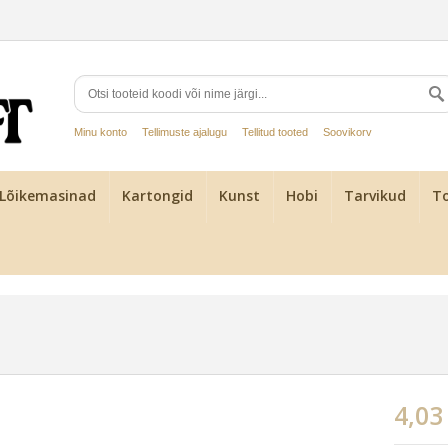
Minu konto
Tellimuste ajalugu
Tellitud tooted
Soovikorv
Lõikemasinad
Kartongid
Kunst
Hobi
Tarvikud
To
4,03