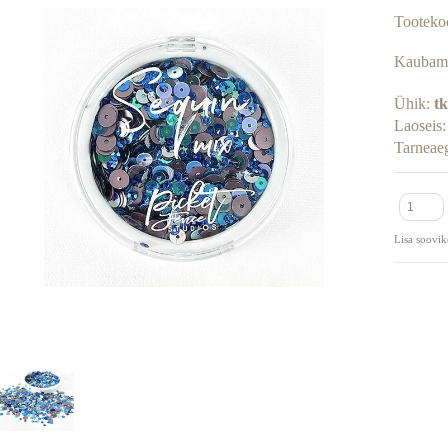
Tooteko
Kaubam
Ühik:
tk
Laoseis
Tarneae
Lisa soovik