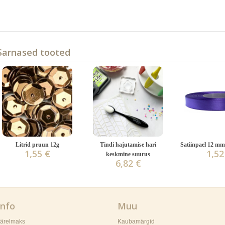
Sarnased tooted
Litrid pruun 12g
Tindi hajutamise hari
Satiinpael 12 mm,
1,55 €
1,52
keskmine suurus
6,82 €
Info
Muu
Järelmaks
Kaubamärgid