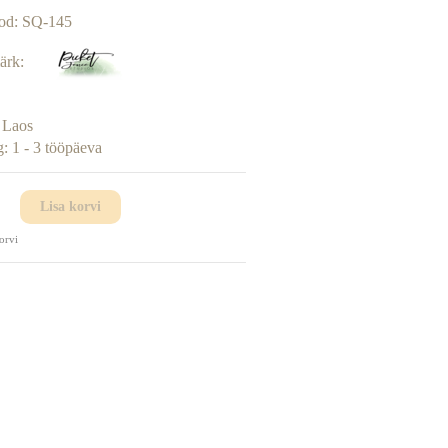
od:
SQ-145
ärk:
:
Laos
g:
1 - 3 tööpäeva
Lisa korvi
orvi