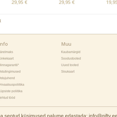
29,95 €
29,95 €
19,9
1
Info
Muu
Järelmaks
Kaubamärgid
inkekaart
Soodustooted
innagarantii*
Uued tooted
Ostutingimused
Sisukaart
Ostujuhend
rivaatsuspoliitika
üpsiste poliitika
ehtud tööd
ga seotud küsimused palume edastada: info@gifty.e