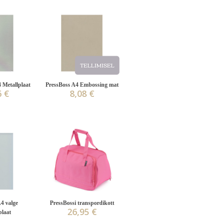
4 Metallplaat
PressBoss A4 Embossing mat
6 €
8,08 €
4 valge
PressBossi transpordikott
26,95 €
plaat