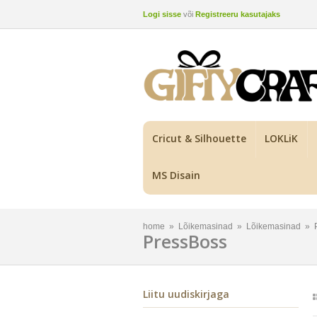
Logi sisse
või
Registreeru kasutajaks
Cricut & Silhouette
LOKLiK
MS Disain
home
»
Lõikemasinad
»
Lõikemasinad
»
PressBoss
Liitu uudiskirjaga