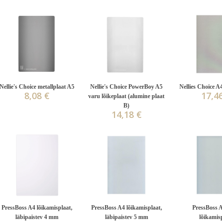
Laost otsas
Nellie's Choice metallplaat A5
Nellie's Choice PowerBoy A5
Nellies Choice A
8,08 €
17,4
varu lõikeplaat (alumine plaat
B)
14,18 €
PressBoss A4 lõikamisplaat,
PressBoss A4 lõikamisplaat,
PressBoss A
läbipaistev 4 mm
läbipaistev 5 mm
lõikamis