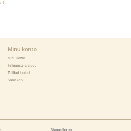
5 €
Minu konto
Minu konto
Tellimuste ajalugu
Tellitud tooted
Soovikorv
e
Shoproller.ee