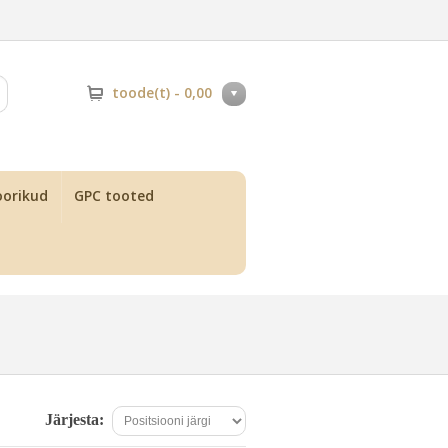
toode(t) -
0,00
orikud
GPC tooted
Järjesta: