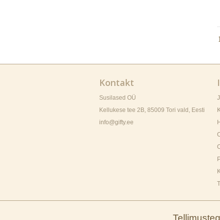
Kontakt
Susilased OÜ
Kellukese tee 2B, 85009
Tori vald
, Eesti
K
info@gifty.ee
H
P
K
T
Tellimuste