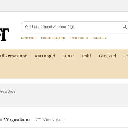
Minu konto
Tellimuste ajalugu
Tellitud tooted
Soovikorv
Lõikemasinad
Kartongid
Kunst
Hobi
Tarvikud
To
PressBoss
Võrgustikuna
Nimekirjana