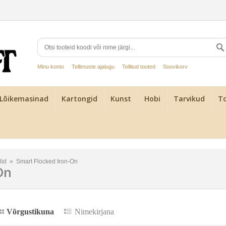
Minu konto
Tellimuste ajalugu
Tellitud tooted
Soovikorv
Lõikemasinad
Kartongid
Kunst
Hobi
Tarvikud
To
lid
»
Smart Flocked Iron-On
On
Võrgustikuna
Nimekirjana