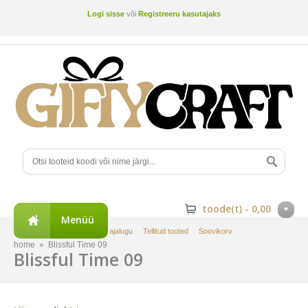
Logi sisse
või
Registreeru kasutajaks
toode(t) -
0,00
Menüü
Minu konto
Tellimuste ajalugu
Tellitud tooted
Soovikorv
home
»
Blissful Time 09
Blissful Time 09