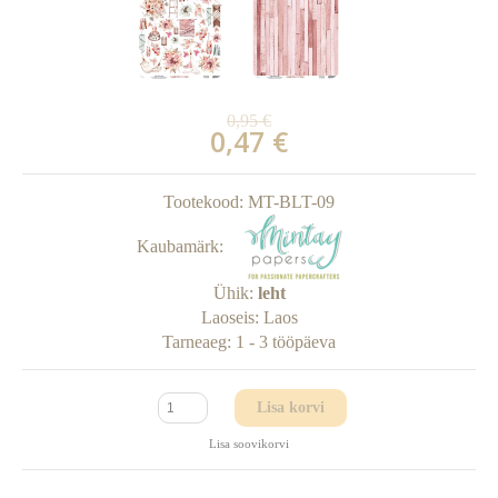
0,95 €
0,47 €
Tootekood:
MT-BLT-09
Kaubamärk:
Ühik:
leht
Laoseis:
Laos
Tarneaeg:
1 - 3 tööpäeva
Lisa korvi
Lisa soovikorvi