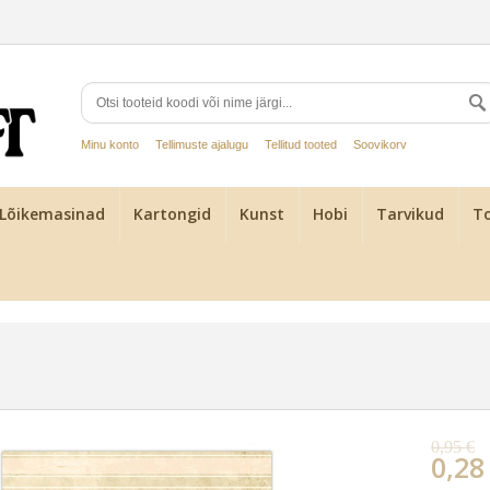
Minu konto
Tellimuste ajalugu
Tellitud tooted
Soovikorv
Lõikemasinad
Kartongid
Kunst
Hobi
Tarvikud
To
0,95 €
0,28