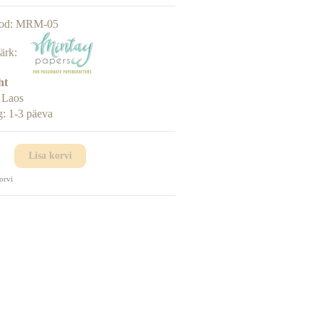
od:
MRM-05
ärk:
ht
:
Laos
g:
1-3 päeva
Lisa korvi
orvi