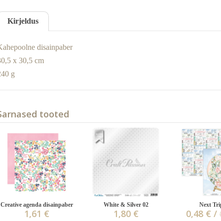
Kirjeldus
Kahepoolne disainpaber
30,5 x 30,5 cm
240 g
Sarnased tooted
Creative agenda disainpaber
White & Silver 02
Next Tri
1,61 €
1,80 €
0,48 € /