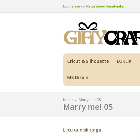
Logi sisse
või
Registreeru kasutajaks
Cricut & Silhouette
LOKLiK
MS Disain
home
»
Marry me! 05
Marry me! 05
Liitu uudiskirjaga