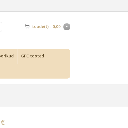
toode(t) -
0,00
orikud
GPC tooted
 €