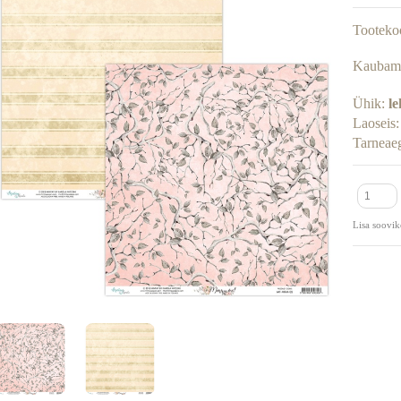
Tooteko
Kaubam
Ühik:
le
Laoseis
Tarneae
Lisa soovik