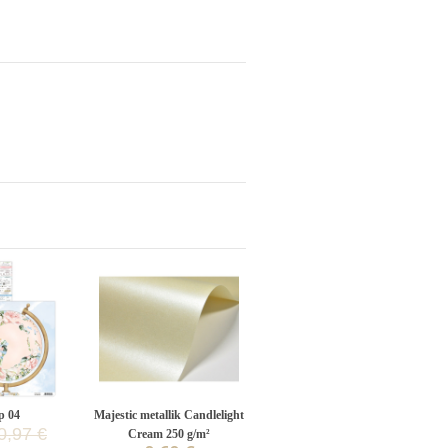
p 04
Majestic metallik Candlelight
0,97 €
Cream 250 g/m²