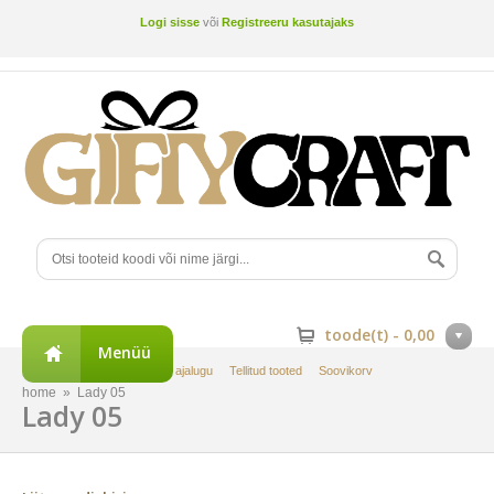
Logi sisse
või
Registreeru kasutajaks
toode(t) -
0,00
Menüü
Minu konto
Tellimuste ajalugu
Tellitud tooted
Soovikorv
home
»
Lady 05
Lady 05