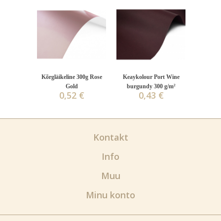
Kõrgläikeline 300g Rose
Keaykolour Port Wine
Gold
burgundy 300 g/m²
0,52 €
0,43 €
Kontakt
Info
Muu
Minu konto