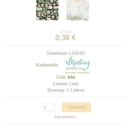
0,95 €
0,38 €
Tootekood:
LAD-05
Kaubamärk:
Ühik:
leht
Laoseis:
Laos
Tarneaeg:
1-3 päeva
Lisa korvi
Lisa soovikorvi