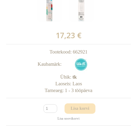
17,23 €
Tootekood:
662921
Kaubamärk:
Ühik:
tk
Laoseis:
Laos
Tarneaeg:
1 - 3 tööpäeva
Lisa korvi
Lisa soovikorvi