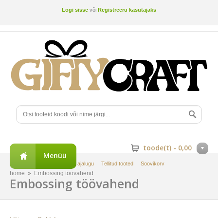
Logi sisse
või
Registreeru kasutajaks
toode(t) -
0,00
Menüü
Minu konto
Tellimuste ajalugu
Tellitud tooted
Soovikorv
home
»
Embossing töövahend
Embossing töövahend