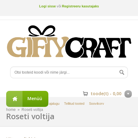
Logi sisse
või
Registreeru kasutajaks
toode(t) -
0,00
Menüü
Minu konto
Tellimuste ajalugu
Tellitud tooted
Soovikorv
home
»
Roseti voltija
Roseti voltija