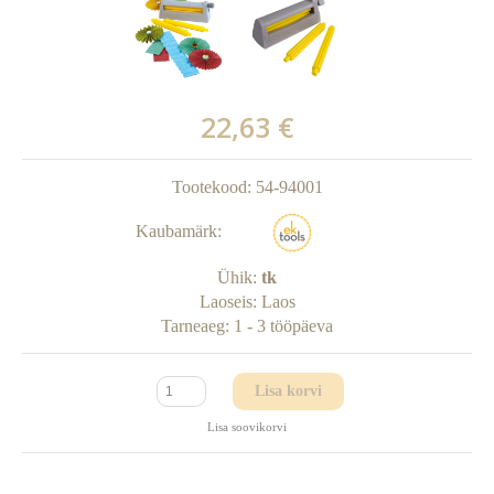
22,63 €
Tootekood:
54-94001
Kaubamärk:
Ühik:
tk
Laoseis:
Laos
Tarneaeg:
1 - 3 tööpäeva
Lisa korvi
Lisa soovikorvi