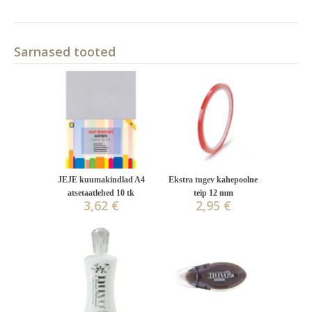
Sarnased tooted
JEJE kuumakindlad A4
Ekstra tugev kahepoolne
atsetaatlehed 10 tk
teip 12 mm
3,62 €
2,95 €