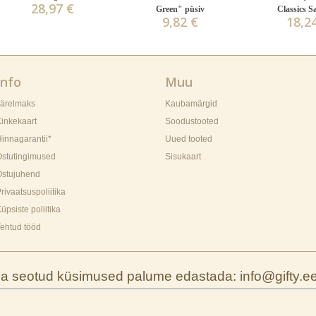
28,97 €
Green" püsiv
Classics S
9,82 €
18,2
Info
Muu
Järelmaks
Kaubamärgid
inkekaart
Soodustooted
innagarantii*
Uued tooted
Ostutingimused
Sisukaart
Ostujuhend
rivaatsuspoliitika
üpsiste poliitika
ehtud tööd
ga seotud küsimused palume edastada: info@gifty.e