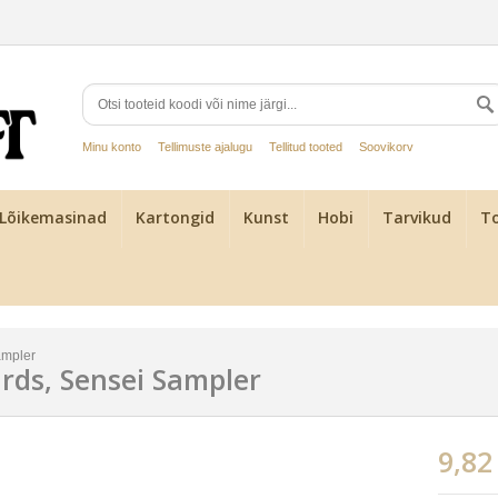
Minu konto
Tellimuste ajalugu
Tellitud tooted
Soovikorv
Lõikemasinad
Kartongid
Kunst
Hobi
Tarvikud
To
ampler
ards, Sensei Sampler
9,82