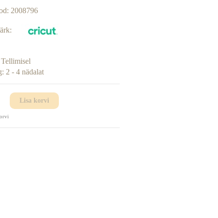
od:
2008796
ärk:
:
Tellimisel
g:
2 - 4 nädalat
Lisa korvi
orvi