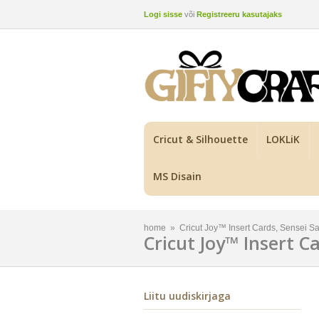
Logi sisse
või
Registreeru kasutajaks
Cricut & Silhouette
LOKLiK
MS Disain
home
»
Cricut Joy™ Insert Cards, Sensei S
Cricut Joy™ Insert C
Liitu uudiskirjaga