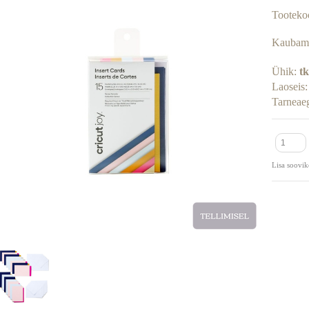
Tooteko
Kaubam
Ühik:
tk
Laoseis
Tarneae
Lisa soovik