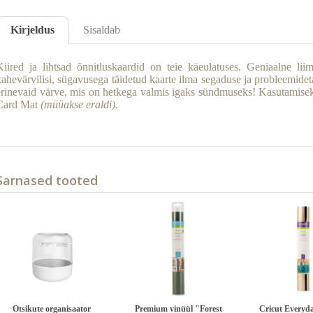
Kirjeldus
Sisaldab
Kiired ja lihtsad õnnitluskaardid on teie käeulatuses. Geniaalne lii
kahevärvilisi, sügavusega täidetud kaarte ilma segaduse ja probleemide
erinevaid värve, mis on hetkega valmis igaks sündmuseks! Kasutamisek
Card Mat
(müüakse eraldi)
.
Sarnased tooted
Otsikute organisaator
Premium vinüül "Forest
Cricut Everyd