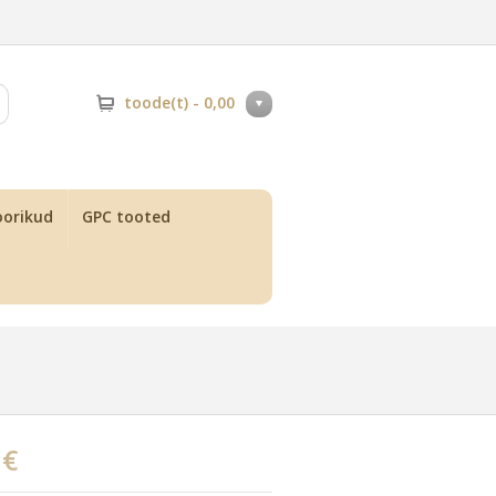
toode(t) -
0,00
orikud
GPC tooted
 €