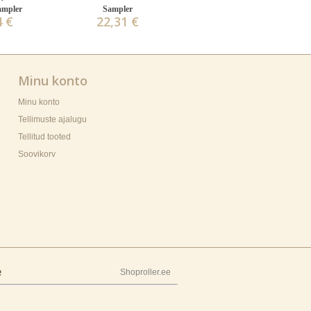
ampler
Sampler
4 €
22,31 €
Minu konto
Minu konto
Tellimuste ajalugu
Tellitud tooted
Soovikorv
e
Shoproller.ee