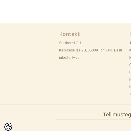
Kontakt
Susilased OÜ
Kellukese tee 2B, 85009
Tori vald
, Eesti
K
info@gifty.ee
H
P
K
T
Tellimuste