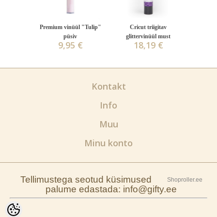
Premium vinüül "Tulip"
Cricut triigitav
püsiv
glittervinüül must
9,95 €
18,19 €
Kontakt
Info
Muu
Minu konto
Tellimustega seotud küsimused
Shoproller.ee
palume edastada: info@gifty.ee