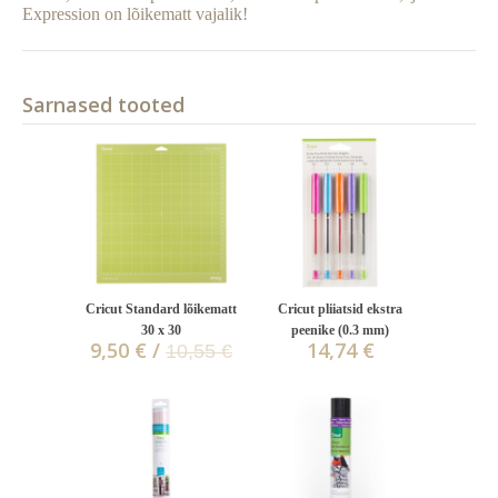
Expression on lõikematt vajalik!
Sarnased tooted
Cricut Standard lõikematt
Cricut pliiatsid ekstra
30 x 30
peenike (0.3 mm)
9,50 € /
14,74 €
10,55 €