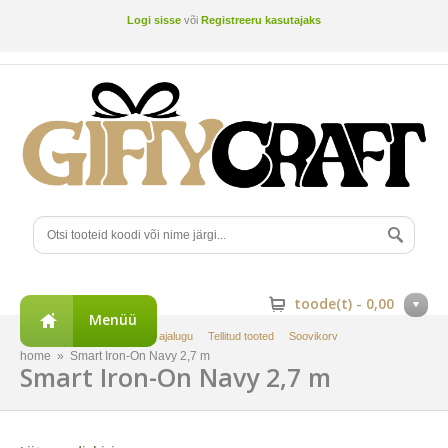
Logi sisse
või
Registreeru kasutajaks
toode(t) -
0,00
Menüü
Minu konto
Tellimuste ajalugu
Tellitud tooted
Soovikorv
home
»
Smart Iron-On Navy 2,7 m
Smart Iron-On Navy 2,7 m