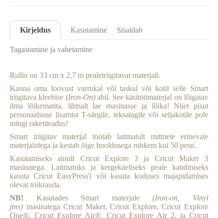
Kirjeldus
Kasutamine
Sisaldab
Tagastamine ja vahetamine
Rullis on 33 cm x 2,7 m pealetriigitavat materjali.
Kanna oma loovust varrukal või taskul või kotil selle Smart
triigitava kleebise
(Iron-On)
abil. See käsitöömaterjal on lõigatav
ilma lõikematita, lihtsalt lae masinasse ja lõika! Niiet pisut
personaalsuse lisamist T-särgile, teksatagile või seljakotile pole
mingi raketiteadus!
Smart triigitav materjal töötab laitmatult mitmete erinevate
materjalidega ja kestab õige hooldusega rohkem kui 50 pesu.
Kasutamiseks ainult Cricut Explore 3 ja Cricut Maker 3
masinatega. Laitmatuks ja kergekäeliseks peale kandmiseks
kasuta Cricut EasyPress'i või kasuta koduses majapidamises
olevat triikrauda.
NB!
Kasutades Smart materjale
(Iron-on, Vinyl
jms)
masinatega Cricut Maker, Cricut Explore, Cricut Explore
One®, Cricut Explore Air®, Cricut Explore Air 2, ja Cricut