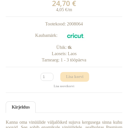
24,70 €
4,05 €/m
Tootekood:
2008064
Kaubamärk:
Ühik:
tk
Laoseis:
Laos
Tarneaeg:
1 - 3 tööpäeva
Lisa korvi
Lisa soovikorvi
Kirjeldus
Kanna oma vinüülide väljalõiked sujuva kergusega sinna kuhu
soovid. See sobib enamikule vinüülidele, sealhulgas Premium