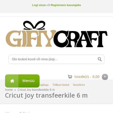
Logi sisse
või
Registreeru kasutajaks
toode(t) -
0,00
Menüü
Minu konto
Tellimuste ajalugu
Tellitud tooted
Soovikorv
home
»
Cricut Joy transfeerkile 6 m
Cricut Joy transfeerkile 6 m