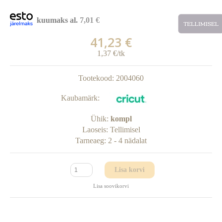
kuumaks al.
7,01 €
41,23 €
1,37 €/tk
Tootekood:
2004060
Kaubamärk:
Ühik:
kompl
Laoseis:
Tellimisel
Tarneaeg:
2 - 4 nädalat
Lisa korvi
Lisa soovikorvi