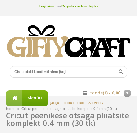
Logi sisse
või
Registreeru kasutajaks
toode(t) -
0,00
Menüü
Minu konto
Tellimuste ajalugu
Tellitud tooted
Soovikorv
home
»
Cricut peenikese otsaga pliiatsite komplekt 0.4 mm (30 tk)
Cricut peenikese otsaga pliiatsite
komplekt 0.4 mm (30 tk)