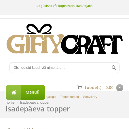
Logi sisse
või
Registreeru kasutajaks
toode(t) -
0,00
Menüü
Minu konto
Tellimuste ajalugu
Tellitud tooted
Soovikorv
home
»
Isadepäeva topper
Isadepäeva topper