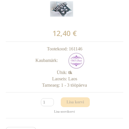
12,40 €
Tootekood:
161146
Kaubamärk:
Ühik:
tk
Laoseis:
Laos
Tarneaeg:
1 - 3 tööpäeva
Lisa korvi
Lisa soovikorvi