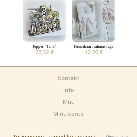
Topper "Tank"
Pulmakaart rahataskuga
22,32 €
12,20 €
Kontakt
Info
Muu
Minu konto
Tellimustega seotud küsimused