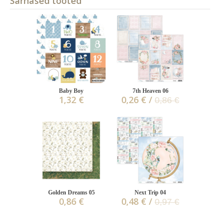
Sarnased tooted
Baby Boy
7th Heaven 06
1,32 €
0,26 € /
0,86 €
Golden Dreams 05
Next Trip 04
0,86 €
0,48 € /
0,97 €