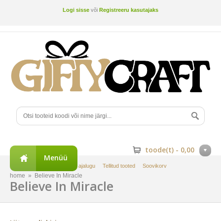
Logi sisse
või
Registreeru kasutajaks
toode(t) -
0,00
Menüü
Minu konto
Tellimuste ajalugu
Tellitud tooted
Soovikorv
home
»
Believe In Miracle
Believe In Miracle