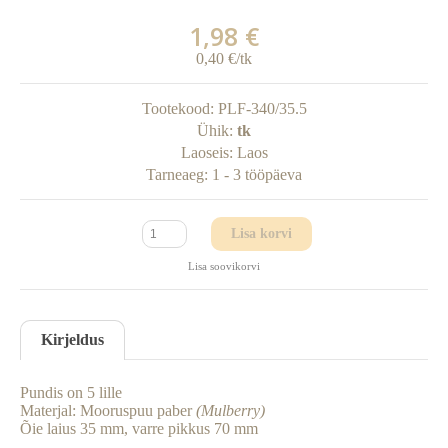
1,98 €
0,40 €/tk
Tootekood:
PLF-340/35.5
Ühik:
tk
Laoseis:
Laos
Tarneaeg:
1 - 3 tööpäeva
Lisa korvi
Lisa soovikorvi
Kirjeldus
Pundis on 5 lille
Materjal: Mooruspuu paber
(Mulberry)
Õie laius 35 mm, varre pikkus 70 mm