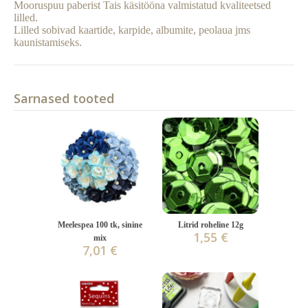
Mooruspuu paberist Tais käsitööna valmistatud kvaliteetsed
lilled.
Lilled sobivad kaartide, karpide, albumite, peolaua jms
kaunistamiseks.
Sarnased tooted
Meelespea 100 tk, sinine
Litrid roheline 12g
1,55 €
mix
7,01 €