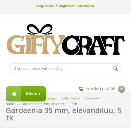
Logi sisse
või
Registreeru kasutajaks
toode(t) -
0,00
Menüü
Minu konto
Tellimuste ajalugu
Tellitud tooted
Soovikorv
home
»
Gardeenia 35 mm, elevandiluu, 5 tk
Gardeenia 35 mm, elevandiluu, 5
tk