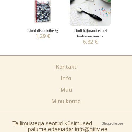
Litrid disko hõbe 8g
Tindi hajutamise hari
1,29 €
keskmine suurus
6,82 €
Kontakt
Info
Muu
Minu konto
Tellimustega seotud küsimused
Shoproller.ee
palume edastada: info@gifty.ee